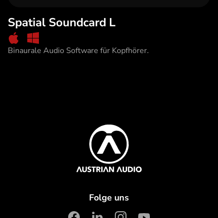
Spatial Soundcard L
mac Link
windows Link
Entdecke Spatial Soundcard L
Binaurale Audio Software für Kopfhörer.
Content Info
Austrian Audio
Folge uns