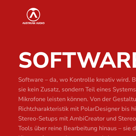
S
Austrian Audio
k
i
p
t
SOFTWAR
o
t
h
e
Software – da, wo Kontrolle kreativ wird. B
c
sie kein Zusatz, sondern Teil eines System
o
Mikrofone leisten können. Von der Gestalt
n
Richtcharakteristik mit PolarDesigner bis 
t
Stereo-Setups mit AmbiCreator und Stereo
e
Tools über reine Bearbeitung hinaus – sie d
n