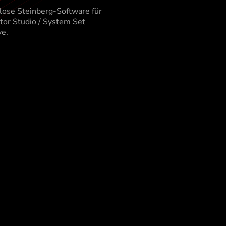
lose Steinberg-Software für
tdecke MiCreator
tor Studio / System Set
ftware
ve.
o