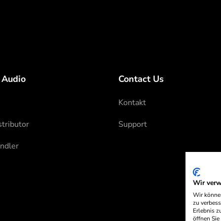
 Audio
Contact Us
Kontakt
tributor
Support
ndler
Wir ver
Wir können
zu verbess
Erlebnis z
öffnen Sie