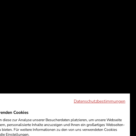
Datenschutzbestimmungen
wenden Cookies
 diese zur Analyse unserer Besucherdaten platzieren, um unsere Webseite
ern, personalisierte Inhalte anzuzeigen und Ihnen ein großartiges Webseiten-
u bieten. Für weitere Informationen zu den von uns verwendeten Cookies
 die Einstellungen.