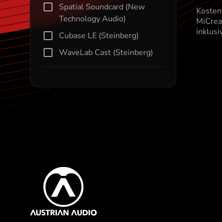
Spatial Soundcard (New
Kosten
En
Technology Audio)
MiCrea
So
inklusi
Cubase LE (Steinberg)
WaveLab Cast (Steinberg)
Content Inf
Austrian Audio