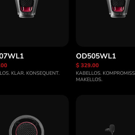
07WL1
OD505WL1
.00
$ 329.00
tdecke OC707WL1
LOS. KLAR. KONSEQUENT.
KABELLOS. KOMPROMISS
Entdecke OD505WL
MAKELLOS.