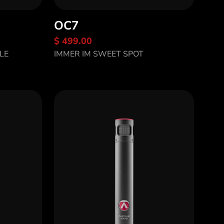
OC7
$ 499.00
Entdecke OC7
LE
IMMER IM SWEET SPOT