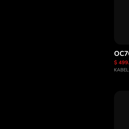
OC7
$ 499
En
KABEL