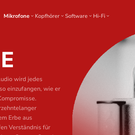
Mikrofone
Kopfhörer
Software
Hi-Fi
E
udio wird jedes
so einzufangen, wie er
e Kompromisse.
hrzehntelanger
nem Erbe aus
en Verständnis für