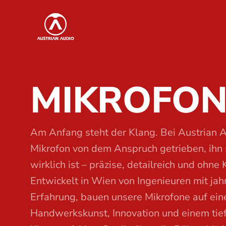
S
Austrian Audio
k
i
p
t
MIKROFON
o
t
h
e
Am Anfang steht der Klang. Bei Austrian A
c
Mikrofon von dem Anspruch getrieben, ihn 
o
wirklich ist – präzise, detailreich und ohn
n
Entwickelt in Wien von Ingenieuren mit ja
t
Erfahrung, bauen unsere Mikrofone auf ei
e
Handwerkskunst, Innovation und einem tief
n