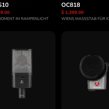
S10
OC818
99.00
$ 1,399.00
tdecke OC-S10
Entdecke OC818
MOMENT IM RAMPENLICHT
WIENS MASSSTAB FÜR 