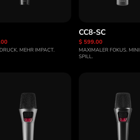
CC8-SC
.00
$ 599.00
tdecke OD5
DRUCK. MEHR IMPACT.
MAXIMALER FOKUS. MIN
Entdecke CC8-SC
SPILL.