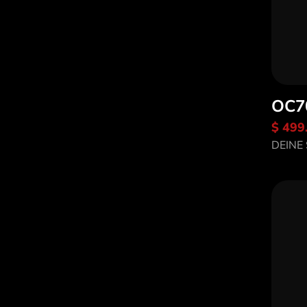
OC7
$ 499
En
DEINE