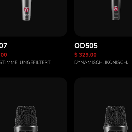
07
OD505
.00
$ 329.00
tdecke OC707
Entdecke OD505
 STIMME. UNGEFILTERT.
DYNAMISCH. IKONISCH.