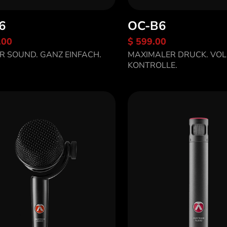
6
OC-B6
.00
$ 599.00
tdecke OC16
R SOUND. GANZ EINFACH.
MAXIMALER DRUCK. VOL
Entdecke OC-B6
KONTROLLE.