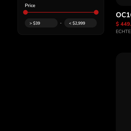
Price
OC1
-
$ 449
>
$
39
<
$
2,999
En
ECHTE