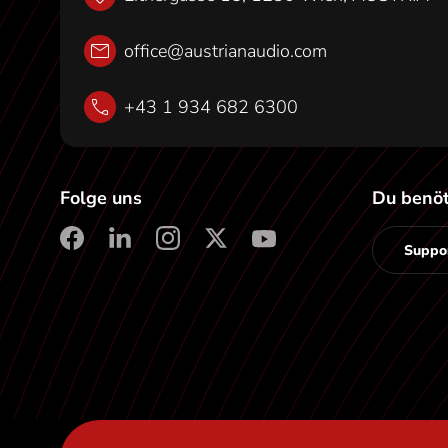
t
office@austrianaudio.com
+43 1 934 682 6300
Folge uns
Du benöt
Suppor
facebook
linkedin
instagram
X
youtube