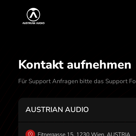
S
Austrian Audio
k
i
Kontak
p
t
o
t
Kontakt aufnehmen
h
e
Für Support Anfragen bitte das Support F
c
o
n
AUSTRIAN AUDIO
t
e
n
Eitnergasse 15, 1230 Wien, AUSTRIA