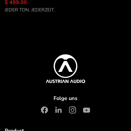
$ 499.00
Entdecke CC8
JEDER TON. JEDERZEIT.
Content Info
Austrian Audio
Folge uns
facebook
linkedin
instagram
youtube
Product