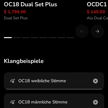
OC18 Dual Set Plus
OCDC1
$ 1,799.00
$ 149.00
Entdecke OC18 Dual Set Plus
Entde
Dual Set Plus
Alu Dual Ca
Klangbeispiele
OC18 weibliche Stimme
OC18 männliche Stimme