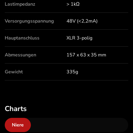
Lastimpedanz
> 1kΩ
Versorgungsspannung
48V (<2,2mA)
Hauptanschluss
XLR 3-polig
Abmessungen
157 x 63 x 35 mm
Gewicht
335g
Charts
Niere